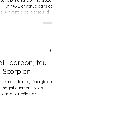
BST : 09h45 Bienvenue dans ce
 Arrivant le dernier jour de
n don rare et puissant du
e Lune du même mois.
e chance divine de souffler
 du poids émotionnel qui
 plus profondément ce qui
a Lune des Fleurs, au dé
i : pardon, feu
n Scorpion
le mois de mai, l'énergie qui
e magnifiquement. Nous
 carrefour céleste :
ltane rencontre les eaux
a pleine lune en Scorpion .
de croissance extérieure, de