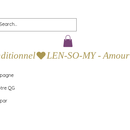
mpagne
otre QG
 par