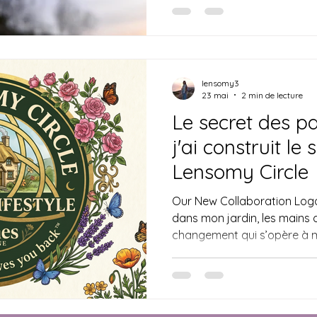
fertilité et de célébration, l
d'abord à l'introspection. P
printemps, il nous faut faire
lensomy3
23 mai
2 min de lecture
Le secret des p
j'ai construit le
Lensomy Circle
Our New Collaboration Logo
dans mon jardin, les mains da
changement qui s’opère à 
dans le mois de mai. Il y a u
pleine floraison » qui se d
précisément ce que j’explor
pour The Witches Magazine .