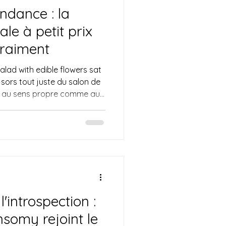
ndance : la
le à petit prix
vraiment
alad with edible flowers sat
 sors tout juste du salon de
s, au sens propre comme au
 Alors que le soleil est à son
ons le cap du 1er mai , la
nde qui tend à rendre le
et compliqué, je souhaite
 ne s'agit pas de « trucs et
réseaux
l'introspection :
ensomy rejoint le