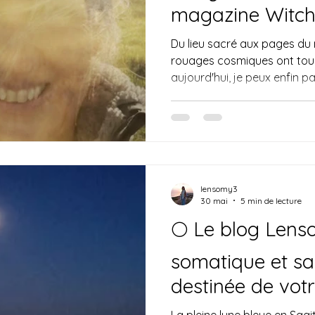
magazine Witch
Du lieu sacré aux pages du
rouages cosmiques ont tour
aujourd'hui, je peux enfin p
nouvelle avec vous tous. C
honneur, une grande joie et
j’annonce que The Lensomy Li
tarot officielle du magazine 
tant attendue est enfin dis
et avec elle, ma toute prem
lensomy3
monde t
30 mai
5 min de lecture
🌕 Le blog Lens
somatique et sa
destinée de vot
La pleine lune bleue en Sag