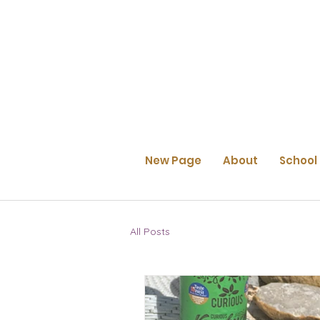
New Page
About
School
All Posts