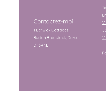
T
E
Contactez-moi
Vi
1 Berwick Cottages,
J
Burton Bradstock, Dorset
V
DT6 4NE
F