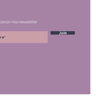
 suffiraient pas pour le
ofondi que nous effectuons
cevoir ma newsletter
Join