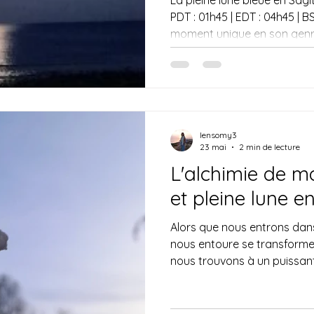
PDT : 01h45 | EDT : 04h45 | 
moment unique en son genre.
mai, cette Pleine Lune est u
cosmos : la deuxième Plein
Voyez-la comme une second
pleinement, de vous libérer
vous accable et d’examiner
illumine votre cœur depuis l
lensomy3
23 mai
2 min de lecture
L'alchimie de ma
et pleine lune e
Alors que nous entrons dans 
nous entoure se transform
nous trouvons à un puissant
l'ancienne fête du feu de Be
profondes et lumineuses de l
Si Beltane est une période 