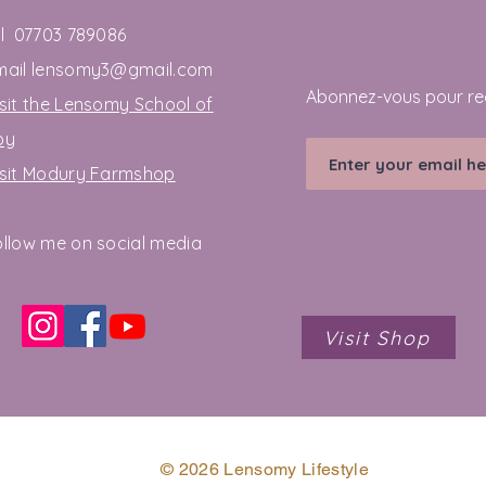
quelques pages imprimées ne
travail bio-alchimique appr
el 07703 789086
mail
lensomy3@gmail.com
Abonnez-vous pour re
sit the Lensomy School of
oy
isit Modury Farmshop
ollow me on social media
Visit Shop
© 2026 Lensomy Lifestyle