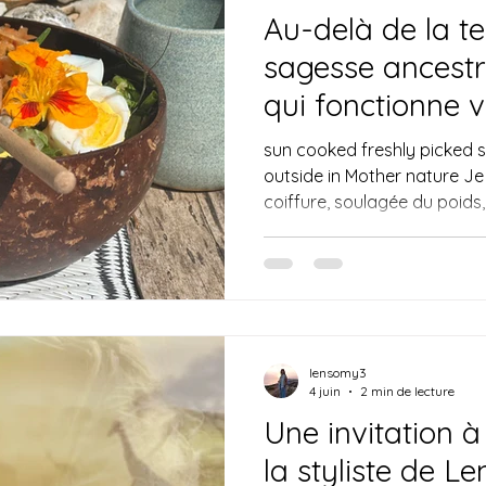
Au-delà de la te
sagesse ancestra
qui fonctionne 
sun cooked freshly picked s
outside in Mother nature Je
coiffure, soulagée du poid
figuré, de ces derniers mois.
zénith et que nous franchiss
nature s'éveille. Dans un mo
bien-être coûteux, exclusif 
vous ramener à l'essentiel. Il
astuces » dénichés sur les 
lensomy3
4 juin
2 min de lecture
Une invitation à 
la styliste de L