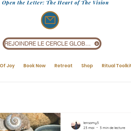
Open the Letter: The Heart of The Vision
REJOINDRE LE CERCLE GLOBAL (1 £)
 Of Joy
Book Now
Retreat
Shop
Ritual Toolki
lensomy3
23 mai
3 min de lecture