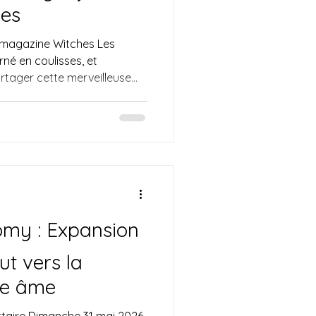
es
 magazine Witches Les
né en coulisses, et
artager cette merveilleuse
’est avec un immense
 une profonde humilité que
festylist est la lectrice de
Witches ! L'édition estivale
ponible dans le monde entier,
ière chronique. Dans un
omy : Expansion
ut vers la
re âme
ittaire Dimanche 31 mai 2026