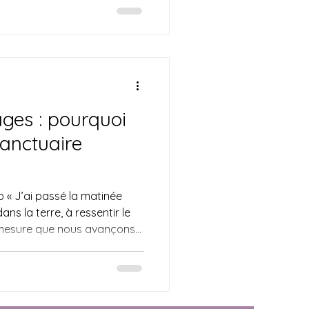
a lune en Scorpion nous invite
our véritablement fleurir ce
 table rase du
ages : pourquoi
 sanctuaire
 « J’ai passé la matinée
ns la terre, à ressentir le
mesure que nous avançons
ne énergie particulière de «
égage en ce moment, et c’est
e dans mon dernier article
 » Mais je savais que