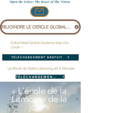
Open the Letter: The Heart of The Vision
REJOINDRE LE CERCLE GLOBAL (1 £)
Subscribed Global Students step into
Circle ✨
TÉLÉCHARGEMENT GRATUIT
Le Rituel du Matin Lensomy en 5 Minutes
TÉLÉCHARGEMENT GRATUIT
« L'école de la
Lensomy de la
joie »