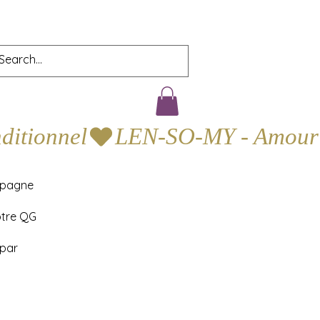
mpagne
otre QG
 par