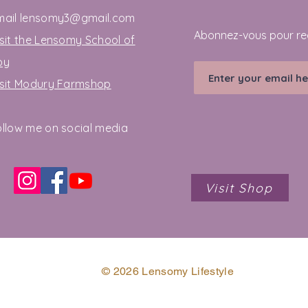
mail
lensomy3@gmail.com
Abonnez-vous pour re
sit the Lensomy School of
oy
isit Modury Farmshop
ollow me on social media
Visit Shop
© 2026 Lensomy Lifestyle