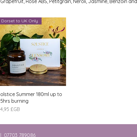
rapefruit, Rose ABS, Petitgrain, Neroli, Jasmine, Benzoin and
Dorset to UK Only
Aperçu rapide
olstice Summer 180ml up to
5hrs burning
rix
4,95 £GB
el 07703 789086