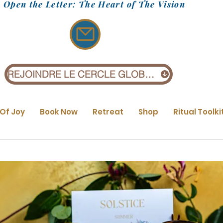
Open the Letter: The Heart of The Vision
REJOINDRE LE CERCLE GLOBAL (1 £)
 Of Joy
Book Now
Retreat
Shop
Ritual Toolki