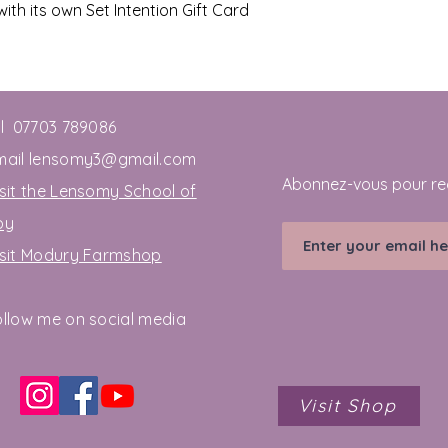
th its own Set Intention Gift Card
el 07703 789086
mail
lensomy3@gmail.com
Abonnez-vous pour re
sit the Lensomy School of
oy
isit Modury Farmshop
ollow me on social media
Visit Shop