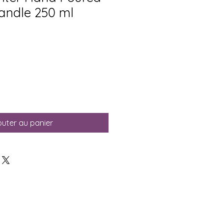
andle 250 ml
outer au panier