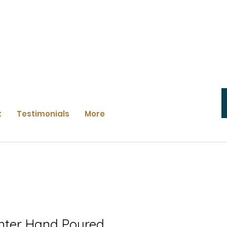
t
Testimonials
More
inter Hand Poured