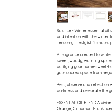
Solstice - Winter essential oi
and intention with the winter
Lensomy Lifestylist. 25 hours 
A fragrance created to winter
sweet, woody, warming spices 
purifying your home-sweet-ho
your sacred space from negat
Rest, observe and reflect on
darkness and celebrate the gra
ESSENTIAL OIL BLEND A divine
Orange, Cinnamon, Frankincen