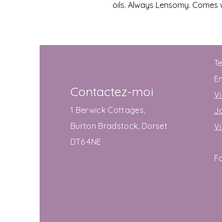
oils. Always Lensomy. Comes wi
T
E
Contactez-moi
Vi
1 Berwick Cottages,
J
Burton Bradstock, Dorset
V
DT6 4NE
F