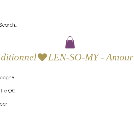
mpagne
otre QG
 par