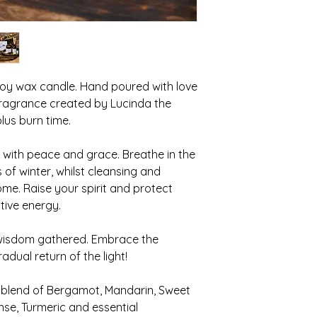
l soy wax candle. Hand poured with love
 fragrance created by Lucinda the
plus burn time.
 with peace and grace. Breathe in the
of winter, whilst cleansing and
me. Raise your spirit and protect
ive energy.
 wisdom gathered. Embrace the
dual return of the light!
 blend of Bergamot, Mandarin, Sweet
se, Turmeric and essential