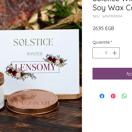
Soy Wax C
SKU : WINTER004
Prix
26,95 £GB
Quantité
*
Aj