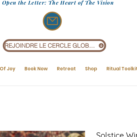
Open the Letter: The Heart of The Vision
REJOINDRE LE CERCLE GLOBAL (1 £)
 Of Joy
Book Now
Retreat
Shop
Ritual Toolki
Solstice W