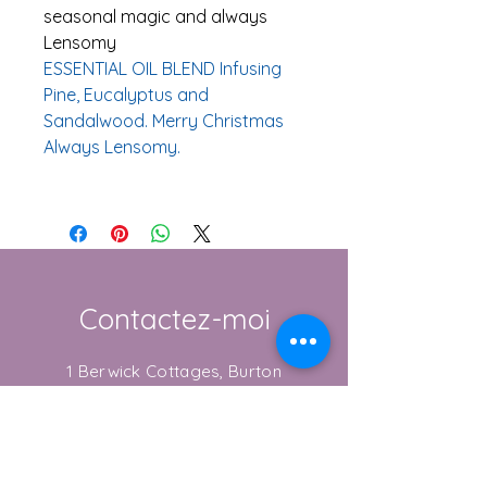
seasonal magic and always
Lensomy
ESSENTIAL OIL BLEND Infusing
Pine, Eucalyptus and
Sandalwood. Merry Christmas
Always Lensomy.
Contactez-moi
1 Berwick Cottages, Burton
Bradstock, Dorset
DT6 4NE