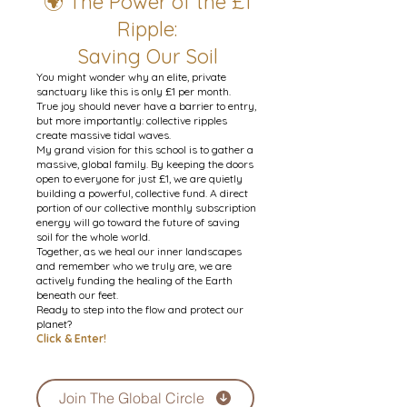
🌍 The Power of the £1
Ripple:
Saving Our Soil
You might wonder why an elite, private
sanctuary like this is only £1 per month.
True joy should never have a barrier to entry,
but more importantly: collective ripples
create massive tidal waves.
My grand vision for this school is to gather a
massive, global family. By keeping the doors
open to everyone for just £1, we are quietly
building a powerful, collective fund. A direct
portion of our collective monthly subscription
energy will go toward the future of saving
soil for the whole world.
Together, as we heal our inner landscapes
and remember who we truly are, we are
actively funding the healing of the Earth
beneath our feet.
Ready to step into the flow and protect our
planet?
Click & Enter!
Join The Global Circle