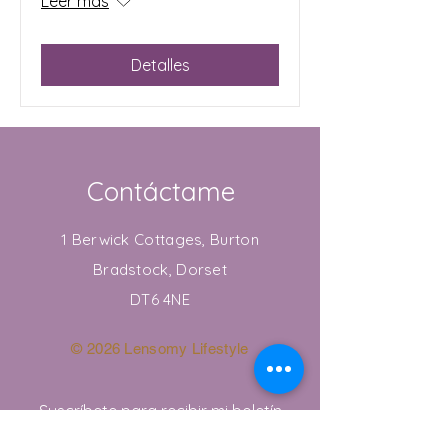
Leer más
Detalles
Contáctame
1 Berwick Cottages, Burton
Bradstock, Dorset
DT6 4NE
© 2026 Lensomy Lifestyle
Suscríbete para recibir mi boletín
informativo.