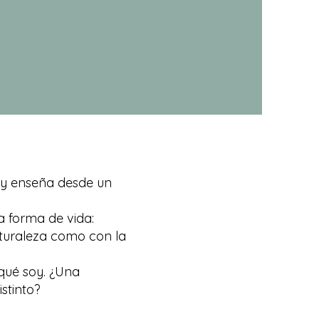
e y enseña desde un
mo
a forma de vida:
aturaleza como con la
da
 qué soy. ¿Una
stinto?