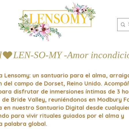
l
a Lensomy: un santuario para el alma, arrai
ón del campo de Dorset, Reino Unido. Acomp
 para disfrutar de inmersiones íntimas de 3 h
 de Bride Valley, reuniéndonos en Modbury 
a en nuestro Santuario Digital desde cualquie
do para vivir rituales guiados por el alma y
a palabra global.