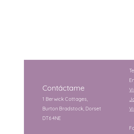
T
E
Contáctame
Vi
1 Berwick Cottages,
J
Burton Bradstock, Dorset
V
DT6 4NE
F