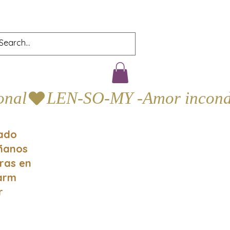
gado
áñanos
oras en
Farm
r