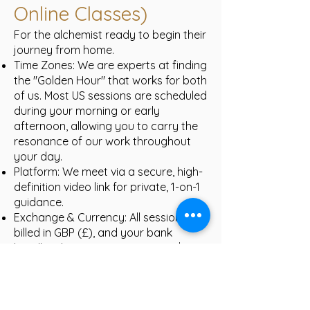
Online Classes)
For the alchemist ready to begin their
journey from home.
Time Zones: We are experts at finding
the "Golden Hour" that works for both
of us. Most US sessions are scheduled
during your morning or early
afternoon, allowing you to carry the
resonance of our work throughout
your day.
Platform: We meet via a secure, high-
definition video link for private, 1-on-1
guidance.
Exchange & Currency: All sessions are
billed in GBP (£), and your bank
handles the conversion to USD ($)
automatically. No math, no stress—
just a seamless energy exchange.
Path 2: The Dorset