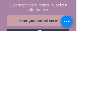
Suscríbete para recibir mi boletín
informativo.
Join
Visit Shop
Tel
07703 789086
Email
lensomy3@gmail.com