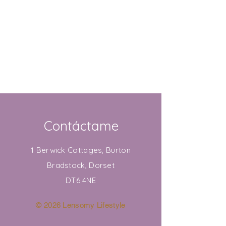
Contáctame
1 Berwick Cottages, Burton
Bradstock, Dorset
DT6 4NE
© 2026 Lensomy Lifestyle