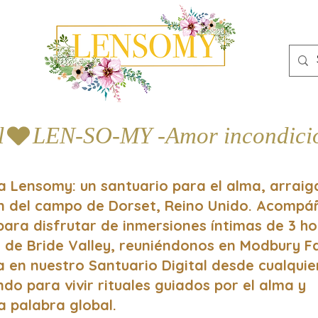
l
a Lensomy: un santuario para el alma, arrai
ón del campo de Dorset, Reino Unido. Acomp
 para disfrutar de inmersiones íntimas de 3 h
 de Bride Valley, reuniéndonos en Modbury 
a en nuestro Santuario Digital desde cualquie
do para vivir rituales guiados por el alma y
a palabra global.