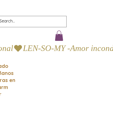
gado
áñanos
oras en
Farm
r