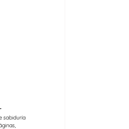
r
 sabiduría 
ginas, 