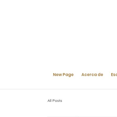
New Page
Acerca de
Es
All Posts