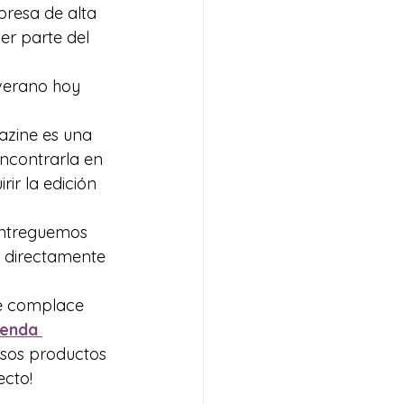
resa de alta 
er parte del 
verano hoy 
azine es una 
encontrarla en 
ir la edición 
entreguemos 
a directamente 
me complace 
ienda 
sos productos 
ecto!