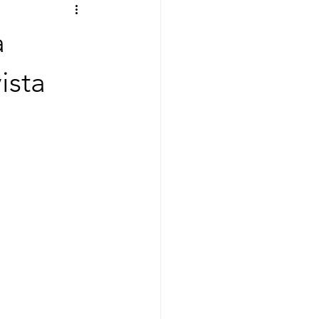
a
ista