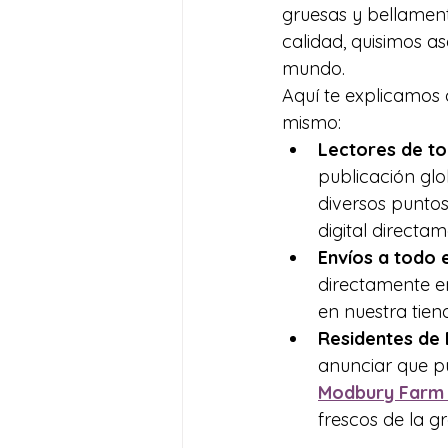
gruesas y bellament
calidad, quisimos a
mundo.
Aquí te explicamos
mismo:
Lectores de to
publicación glo
diversos puntos 
digital directam
Envíos a todo e
directamente en
en nuestra tien
Residentes de 
anunciar que pu
Modbury Farm
frescos de la g