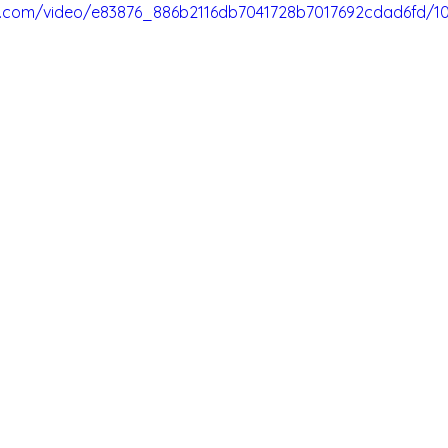
tic.com/video/e83876_886b2116db7041728b7017692cdad6fd/1