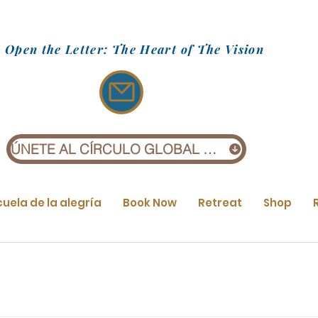
Open the Letter: The Heart of The Vision
ÚNETE AL CÍRCULO GLOBAL (£1)
cuela de la alegría
Book Now
Retreat
Shop