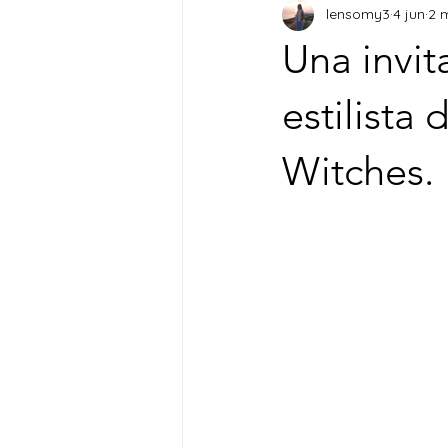
lensomy3
4 jun
2 
Una invit
estilista
Witches.