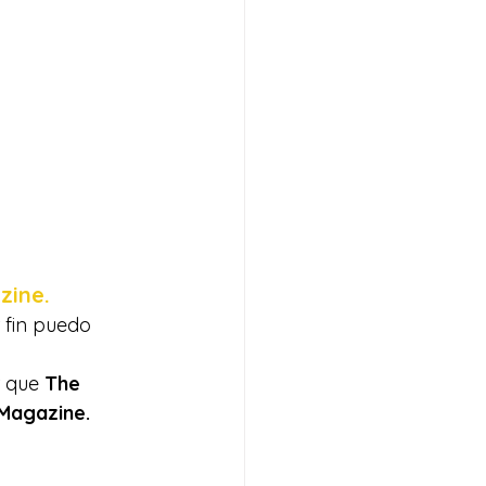
zine.
 fin puedo 
 que 
The 
 Magazine.