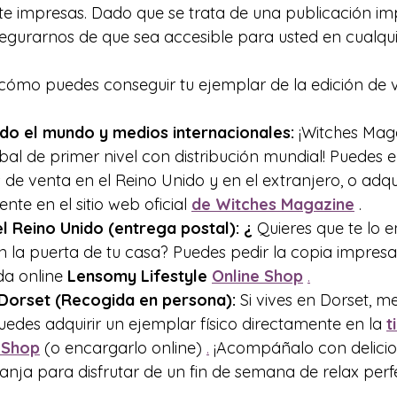
e impresas. Dado que se trata de una publicación imp
segurarnos de que sea accesible para usted en cualqui
 cómo puedes conseguir tu ejemplar de la edición de 
do el mundo y medios internacionales:
 ¡Witches Mag
bal de primer nivel con distribución mundial! Puedes 
de venta en el Reino Unido y en el extranjero, o adquir
ente en el sitio web oficial 
de Witches Magazine
 .
l Reino Unido (entrega postal): ¿
 Quieres que te lo 
 la puerta de tu casa? Puedes pedir la copia impres
da online 
Lensomy Lifestyle
Online Shop
.
Dorset (Recogida en persona):
 Si vives en Dorset, 
edes adquirir un ejemplar físico directamente en la 
t
 Shop
 (o encargarlo online) 
.
 ¡Acompáñalo con delicio
ranja para disfrutar de un fin de semana de relax perf